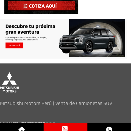
Mitsubishi Motors Perú | Venta de Camionetas SUV
2026. All Rights Reserved.
CENTRAL:
016307225