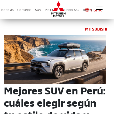
VISITA
Noticias
Consejos
SUV
Pick Ups
Mundo 4×4
Recall
MITSUBISHI
Mejores SUV en Perú:
cuáles elegir según