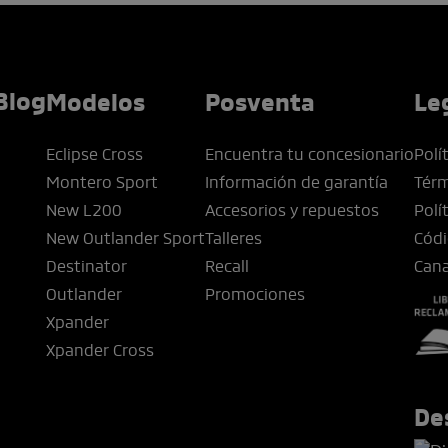
Blog
Modelos
Posventa
Le
Eclipse Cross
Encuentra tu concesionario
Polí
Montero Sport
Información de garantía
Térm
New L200
Accesorios y repuestos
Polí
New Outlander Sport
Talleres
Códi
Destinator
Recall
Cana
Outlander
Promociones
Xpander
Xpander Cross
De