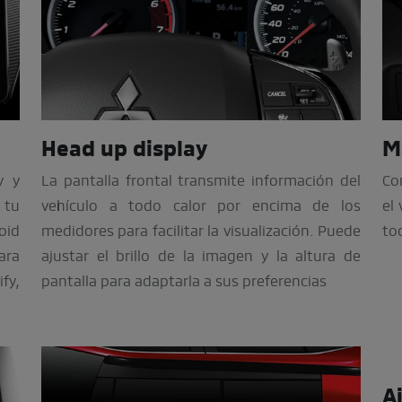
Head up display
M
y y
La pantalla frontal transmite información del
Co
 tu
vehículo a todo calor por encima de los
el
oid
medidores para facilitar la visualización. Puede
to
para
ajustar el brillo de la imagen y la altura de
fy,
pantalla para adaptarla a sus preferencias
A