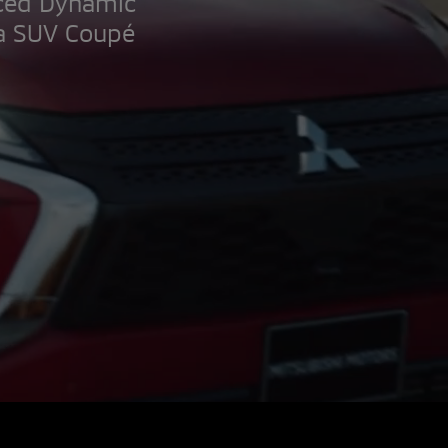
nced Dynamic
na SUV Coupé